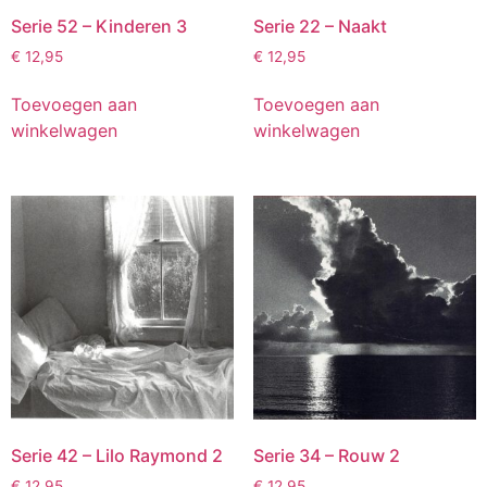
Serie 52 – Kinderen 3
Serie 22 – Naakt
€
12,95
€
12,95
Toevoegen aan
Toevoegen aan
winkelwagen
winkelwagen
Serie 42 – Lilo Raymond 2
Serie 34 – Rouw 2
€
12,95
€
12,95