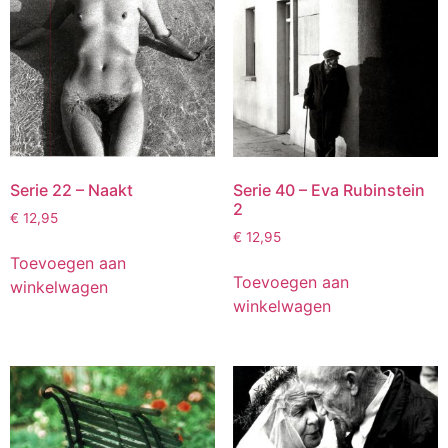
Serie 22 – Naakt
Serie 40 – Eva Rubinstein
2
€
12,95
€
12,95
Toevoegen aan
Toevoegen aan
winkelwagen
winkelwagen